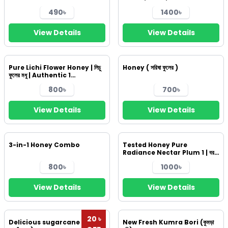
Pack
490৳
1400৳
View Details
View Details
Pure Lichi Flower Honey | লিচু
Honey ( সরিষা ফুলের )
ফুলের মধু | Authentic 1
honeylove
800৳
700৳
View Details
View Details
3-in-1 Honey Combo
Tested Honey Pure
Radiance Nectar Plum 1 | বরই
ফুলের মধু
800৳
1000৳
View Details
View Details
20 ৳
Delicious sugarcane Gur 1 (
New Fresh Kumra Bori (কুমড়া