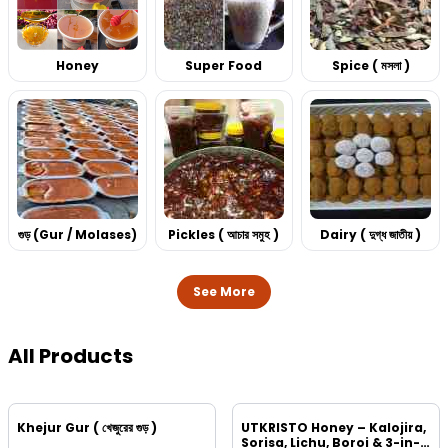
Honey
Super Food
Spice ( মসলা )
গুড় (Gur / Molases)
Pickles ( আচার সমুহ )
Dairy ( দুগ্ধ জাতীয় )
See More
All Products
Khejur Gur ( খেজুরের গুড় )
UTKRISTO Honey – Kalojira,
Sorisa, Lichu, Boroi & 3-in-1