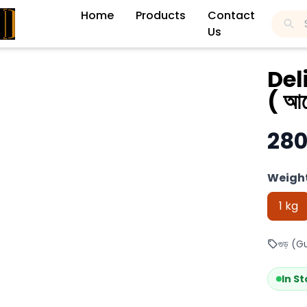
Home
Products
Contact
Us
Del
( আখ
280
Weight
1 kg
গুড় (G
In S