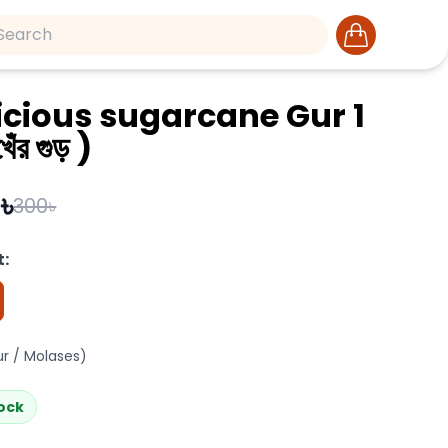
icious sugarcane Gur 1
েঁর গুড় )
৳
300৳
:
ur / Molases)
tock