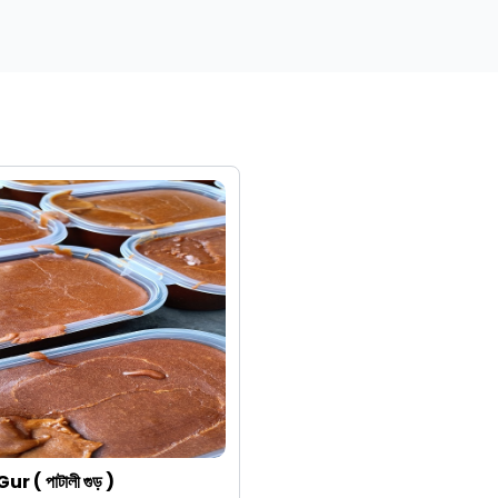
r ( পাটালী গুড় )