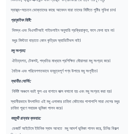
স্বাস্থ্য-সচেতন ভোক্তাদের কাছে আবেদন যারা তাদের মিষ্টিতে পুষ্টির সুবিধা চান।
প্রাকৃতিক মিষ্টি:
বিশুদ্ধ এবং বিএসটিআই গাইডলাইন অনুযায়ি প্রক্রিয়াকৃত, ফলে ফেনা হবে না।
মধুর মিস্টতা বাড়াতে কোন কৃত্রিম অ্যাডিটিভস নাই।
মধু সংগ্রহ:
ঐতিহ্যগত, টেকসই, পদ্ধতির মাধ্যমে প্রশিক্ষিত মৌয়ালরা মধু সংগ্রহ করে।
নৈতিক এবং পরিবেশগতভাবে বন্ধুত্বপূর্ণ পণ্য উপায়ে মধু সংগৃহীত।
স্থানীয় সোর্সিং:
নির্দিষ্ট অঞ্চলে বরই ফুল এর বাগানে বাক্স বসানো হয় এবং মধু সংগ্রহ করা হয়।
স্থানীয়ভাবে উৎপাদিত এই মধু এলাকার চাহিদা মেটানোর পাশাপাশি সারা দেশের মধুর
চাহিদা পূরণে সহায়ক ভূমিকা পালন করে।
বহুমুখী রান্নার ব্যবহার:
ডেজার্ট আইটেমে ইউনিক স্বাদ আনতে মধু আদর্শ ভূমিকা পালন করে, চিনির বিকল্প