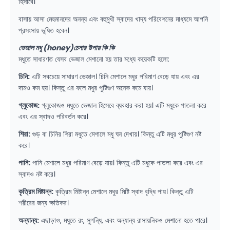
হিসাবে।
বাসায় আসা মেহমানদের অনন্য এবং বহুমুখী স্বাদের খাদ্য পরিবেশনের মাধ্যমে আপনি
প্রসংসায় ভূষিত হবেন।
ভেজাল মধু (honey)চেনার উপায় কি কি
মধুতে সাধারণত যেসব ভেজাল মেশানো হয় তার মধ্যে কয়েকটি হলো:
চিনি:
এটি সবচেয়ে সাধারণ ভেজাল। চিনি মেশালে মধুর পরিমাণ বেড়ে যায় এবং এর
দামও কম হয়। কিন্তু এর ফলে মধুর পুষ্টিগুণ অনেক কমে যায়।
গ্লুকোজ:
গ্লুকোজও মধুতে ভেজাল হিসেবে ব্যবহার করা হয়। এটি মধুকে পাতলা করে
এবং এর স্বাদও পরিবর্তন করে।
শিরা:
গুড় বা চিনির শিরা মধুতে মেশালে মধু ঘন দেখায়। কিন্তু এটি মধুর পুষ্টিগুণ নষ্ট
করে।
পানি:
পানি মেশালে মধুর পরিমাণ বেড়ে যায়। কিন্তু এটি মধুকে পাতলা করে এবং এর
স্বাদও নষ্ট করে।
কৃত্রিম মিষ্টান্ন:
কৃত্রিম মিষ্টান্ন মেশালে মধুর মিষ্টি স্বাদ বৃদ্ধি পায়। কিন্তু এটি
শরীরের জন্য ক্ষতিকর।
অন্যান্য:
এছাড়াও, মধুতে রং, সুগন্ধি, এবং অন্যান্য রাসায়নিকও মেশানো হতে পারে।