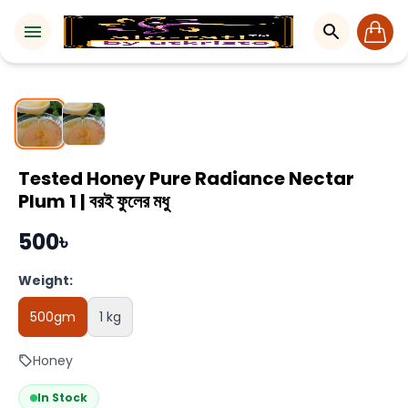
1 / 2
Tested Honey Pure Radiance Nectar
Plum 1 | বরই ফুলের মধু
500৳
Weight:
500gm
1 kg
Honey
In Stock