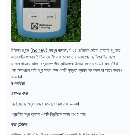
বিভিন্ন মধুতে (
honey
) ভরপুর বাজারে, পিওর রেডিয়েন্স নেক্টার বোরোই মধু তার
আপোষহীন গুণমান, নৈতিক সোর্সিং এবং ক্রেতাদের কল্যাণের প্রতিশ্রুতির প্রমাণ
হিসেবে দাঁড়িয়ে আছে। রন্ধনসম্পর্কীয় সৃষ্টিগুলিকে উন্নত করুন এবং এই একচেটিয়া
এবং অসাধারণ বরই মধুর সাথে এমন একটি সুস্থতা ভ্রমণ শুরু করুন যা আগে কখনও
করেননি।
উপকারিতা
ইউনিক টেস্ট
বরই ফুলের মধুর স্বাদ স্বতন্ত্র, সমৃদ্ধ এবং অনন্য।
প্রচলিত মধুর তুলনায় একটি প্রিমিয়াম স্বাদ পাওয়া যায়।
উচ্চ পুষ্টিমান:
ভিটামিন, অ্যান্টিঅক্সিডেন্ট এবং স্বাস্থ্য-উন্নয়নকারী বৈশিষ্ট্যে পরিপূর্ণ মধু।