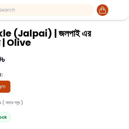
le (Jalpai) | জলপাই এর
 | Olive
৳
:
gm
 ( আচার সমুহ )
tock