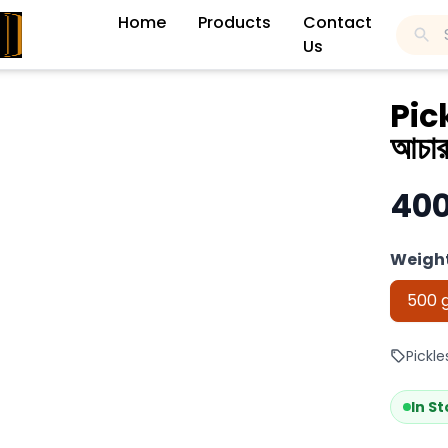
Home
Products
Contact
Us
Pick
আচার
400
Weight
500 
Pickles
In S