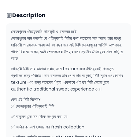
Description
মেহেরপুরের ঐতিহ্যবাহী সাবিত্রী ও রসকদম মিষ্টি
মেহেরপুরের নাম শুনলেই যে ঐতিহ্যবাহী মিষ্টির কথা অনেকের মনে আসে, তার মধ্যে
সাবিত্রী ও রসকদম অন্যতম। বহু বছর ধরে এই মিষ্টি মেহেরপুরের অতিথি আপ্যায়ন,
পারিবারিক আয়োজন, আত্মীয়-স্বজনকে উপহার এবং স্থানীয় ঐতিহ্যের সাথে জড়িয়ে
আছে।
সাবিত্রী মিষ্টি তার আলাদা স্বাদ, নরম texture এবং ঐতিহ্যবাহী প্রস্তুত
প্রণালির জন্য পরিচিত। আর রসকদম তার গোলাকার আকৃতি, মিষ্টি স্বাদ এবং বিশেষ
texture-এর জন্য অনেকের প্রিয়। একসাথে এই দুই মিষ্টি মেহেরপুরের
authentic traditional sweet experience দেয়।
কেন এই মিষ্টি বিশেষ?
✅ মেহেরপুরের ঐতিহ্যবাহী মিষ্টি
✅ বাসুদেব এন্ড সন্স থেকে সংগ্রহ করা হয়
✅ অর্ডার কনফার্ম হওয়ার পর fresh collection