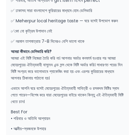
✅ পরিবার, অতিথি আপ্যায়ন ও gift item হিসেবে perfect
✅ ঢাকাসহ সারা বাংলাদেশে কুরিয়ারের মাধ্যমে হোম ডেলিভারি
✅ Meherpur local heritage taste — ঘরে বসেই উপভোগ করুন
✅কো নো কৃত্রিম উপাদান নেই
✅ নরমাল তাপমাত্রায় 7-8 দিনেরও বেশি ভালো থাকে
আমরা কীভাবে ডেলিভারি করি?
আমরা এই মিষ্টি নিজেরা তৈরি করি না। আপনার অর্ডার কনফার্ম হওয়ার পর আমরা
মেহেরপুরের ঐতিহ্যবাহী বাসুদেব এন্ড সন্স থেকে মিষ্টি অর্ডার করি। সাধারণত পরের দিন
মিষ্টি সংগ্রহ করে ভালোভাবে প্যাকেজিং করা হয় এবং এরপর কুরিয়ারের মাধ্যমে
আপনার ঠিকানায় পাঠানো হয়।
এভাবে আপনি ঘরে বসেই মেহেরপুরের ঐতিহ্যবাহী সাবিত্রী ও রসকদম মিষ্টির স্বাদ
পেতে পারেন—বিশেষ করে যারা মেহেরপুরের বাইরে থাকেন কিন্তু এই ঐতিহ্যবাহী মিষ্টি
খেতে চান।
Best For
• পরিবার ও অতিথি আপ্যায়ন
• আত্মীয়-স্বজনকে উপহার