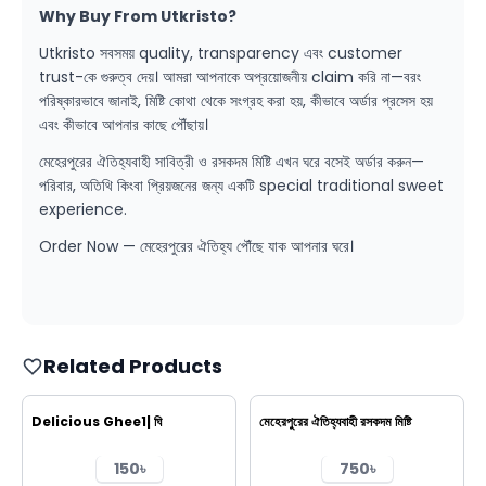
Why Buy From Utkristo?
Utkristo সবসময় quality, transparency এবং customer
trust-কে গুরুত্ব দেয়। আমরা আপনাকে অপ্রয়োজনীয় claim করি না—বরং
পরিষ্কারভাবে জানাই, মিষ্টি কোথা থেকে সংগ্রহ করা হয়, কীভাবে অর্ডার প্রসেস হয়
এবং কীভাবে আপনার কাছে পৌঁছায়।
মেহেরপুরের ঐতিহ্যবাহী সাবিত্রী ও রসকদম মিষ্টি এখন ঘরে বসেই অর্ডার করুন—
পরিবার, অতিথি কিংবা প্রিয়জনের জন্য একটি special traditional sweet
experience.
Order Now — মেহেরপুরের ঐতিহ্য পৌঁছে যাক আপনার ঘরে।
Related Products
Delicious Ghee1| ঘি
মেহেরপুরের ঐতিহ্যবাহী রসকদম মিষ্টি
150৳
750৳