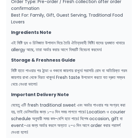
Order Type: Pre-order / Fresh collection after order
confirmation
Best For: Family, Gift, Guest Serving, Traditional Food
Lovers
Ingredients Note
এই মিষ্টি দুধ ও চিনিজাত উপাদান দিয়ে তৈরি ঐতিহ্যবাহী মিষ্টি। যাদের দুধজাত খাবারে
allergy আছে, তারা অর্ডার করার আগে বিষয়টি বিবেচনা করবেন।
Storage & Freshness Guide
মিষ্টি হাতে পাওয়ার পর ঠান্ডা ও শুকনো জায়গায় রাখুন। সরাসরি রোদ বা অতিরিক্ত গরম
জায়গায় রাখা থেকে বিরত থাকুন। Fresh taste উপভোগ করতে যত দ্রুত সম্ভব
খেয়ে নেওয়া ভালো।
Important Delivery Note
যেহেতু এটি fresh traditional sweet এবং অর্ডার পাওয়ার পর সংগ্রহ করা
হয়, তাই ডেলিভারির জন্য ১–৩ দিন সময় লাগতে পারে। Location ও courier
schedule অনুযায়ী সময় কম-বেশি হতে পারে। বিশেষ occasion, gift বা
event-এর জন্য অর্ডার করলে অন্তত ২–৩ দিন আগে order করার পরামর্শ
দেওয়া হলো।